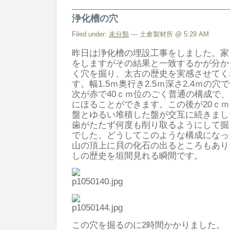
ス
浄化槽の穴
仮
組
Filed under:
未分類
— 土倉製材所 @ 5:29 AM
終
昨日は浄化槽の埋設工事をしました。家
了
をしますがその結果と一致するかが分か
く穴を掘り、太古の歴史を実感させてく
は
す。幅1.5ｍ奥行き2.5ｍ深さ2.4ｍの
次が赤で40ｃｍ位のごく普通の構成で
にほることができます。この後が20ｃ
盤とゆるい堆積した盤が交互に続きまし
歯がたたず何度も削り取るようにして掘
でした。どうしてこのような構成になっ
山の頂上に貝の化石の出るところもあり
しの歴史を垣間見れる瞬間です。
この穴を掘るのに2時間かかりました。