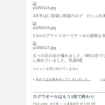
3月半ばに現場に移築のログ だいぶ出
2.5ｍのアウトリガーでデッキの屋根を
久々の日の出が撮れました。5時21分で
に振れていました。気温8度
ヘ
コメントを受け付けていません
ビ
«
きのうはお休みをしてしまいました。
ヘ
ー
ス
モ
ログウオールはもう1段で終わり
ー
カ
Filed under:
未分類
— 土倉製材所 @ 5:49 AM