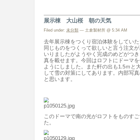
メ
モ
展示棟 大山桜 朝の天気
は
Filed under:
未分類
— 土倉製材所 @ 5:34 AM
去年展示棟をつくり宿泊体験をしていた
同じものをつくって欲しいと言う注文が
いりましたがようやく完成のめどがつき
真を載せます。今回はロフトにドーマを
ようにしました。また軒の出も1.5ｍと
して雪の対策にしてあります。内部写真
と思います。
このドーマで南の光がロフトをものすご
た。