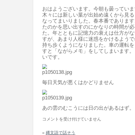
の
おはようございます。今朝も曇っていま
と
木々には新しい葉が出始め遠くから見る
なってまいりました。春本番であります
は
たのかを思い出すのにかなりの時間が必
限
た。年とともに記憶力の衰えは仕方がな
ら
すが、あまり人様に迷惑をかけるようで
な
持ち歩くようになりました。車の運転を
すと「ながらメモ」をしてしまいます。
い
いです。
は
毎日天気が悪くはかどりません
あの雲のむこうには日の出があるは
な
コメントを受け付けていません
が
«
縄文語で話そう
ら