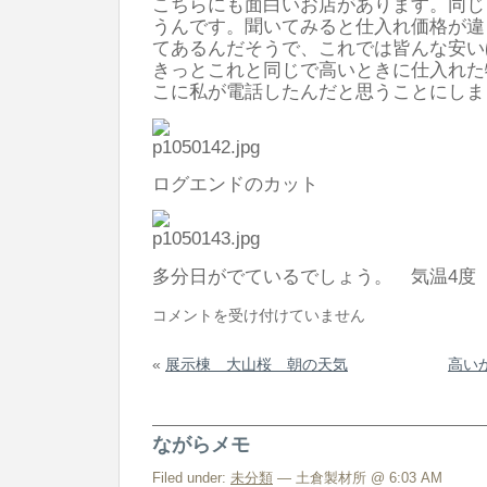
こちらにも面白いお店があります。同じ
うんです。聞いてみると仕入れ価格が違
てあるんだそうで、これでは皆んな安い
きっとこれと同じで高いときに仕入れた
こに私が電話したんだと思うことにしま
ログエンドのカット
多分日がでているでしょう。 気温4度
高
コメントを受け付けていません
い
«
展示棟 大山桜 朝の天気
高い
か
ら
い
ながらメモ
い
も
Filed under:
未分類
— 土倉製材所 @ 6:03 AM