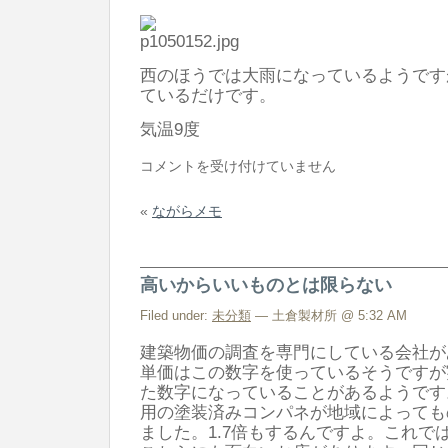
西のほうでは大雨になっているようです
ているだけです。
気温9度
浄
コメントを受け付けていません
化
«
ながらメモ
槽
の
穴
高いからいいものとは限らない
は
Filed under:
未分類
— 土倉製材所 @ 5:32 AM
建築物価の調査を専門にしている会社が
単価はこの数字を使っているそうですが
た数字になっていることがあるようです
用の塗装済みコンパネが地域によっても
ました。1.7倍もするんですよ。これで