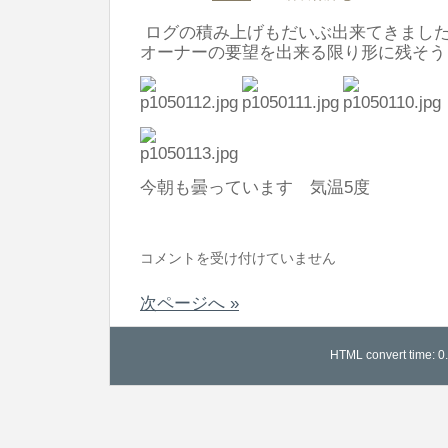
ー
ログの積み上げもだいぶ出来てきまし
を
オーナーの要望を出来る限り形に残そう
自
慢
す
る
は
今朝も曇っています 気温5度
ロ
コメントを受け付けていません
グ
次ページへ »
ウ
オ
HTML convert time: 0
ー
ル
は
も