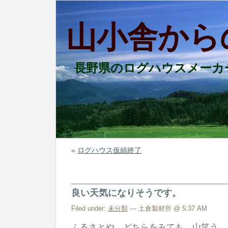
山小舎から
長野県のログハウスメーカ
«
ログハウス仮組終了
良い天気になりそうです。
Filed under:
未分類
— 土倉製材所 @ 5:37 AM
ふるさとや どちらをみても 山笑う。