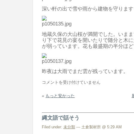
深い軒の出で雪や雨から建物を守ります
地蔵久保の大山桜が満開でした。いまま
り下で花見の宴を開いたりで随分と木に
が弱っています。花も最盛期の半分ほど
昨夜は大雨でまだ雲が残っています。
展
コメントを受け付けていません
示
«
もっと安かった
棟
大
山
縄文語で話そう
桜
朝
Filed under:
未分類
— 土倉製材所 @ 5:29 AM