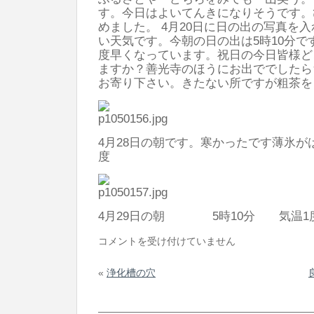
す。今日はよいてんきになりそうです。
めました。 4月20日に日の出の写真を
い天気です。今朝の日の出は5時10分で
度早くなっています。祝日の今日皆様ど
ますか？善光寺のほうにお出ででしたら
お寄り下さい。きたない所ですが粗茶を
4月28日の朝です。寒かったです薄氷が
度
4月29日の朝 5時10分 気温1
良
コメントを受け付けていません
い
«
浄化槽の穴
天
気
に