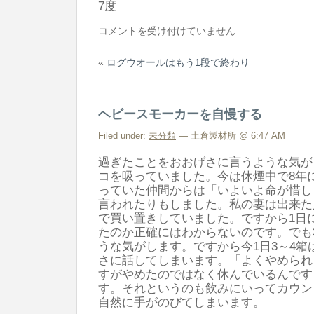
7度
も
コメントを受け付けていません
っ
«
ログウオールはもう1段で終わり
と
安
か
ヘビースモーカーを自慢する
っ
た
Filed under:
未分類
— 土倉製材所 @ 6:47 AM
は
過ぎたことをおおげさに言うような気が
コを吸っていました。今は休煙中で8年
っていた仲間からは「いよいよ命が惜し
言われたりもしました。私の妻は出来た
で買い置きしていました。ですから1日
たのか正確にはわからないのです。でも
うな気がします。ですから今1日3～4箱
さに話してしまいます。「よくやめられ
すがやめたのではなく休んでいるんです
す。それというのも飲みにいってカウン
自然に手がのびてしまいます。