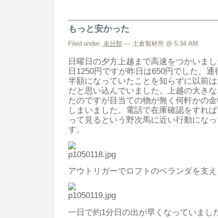
で
話
もっと安かった
そ
う
Filed under:
未分類
— 土倉製材所 @ 5:34 AM
は
日曜日の夕方上越まで高速をつかいまし
日1250円ですが昨日は650円でした。通
半額になっていたことを知らずに以前は
だと思い込んでいました。上越の大きな
たのですが目当ての物が無く何軒かの金
しまいました。電話で在庫確認をすれば
って見るという野次馬に近い行動になっ
す。
アウトリガーでロフトのベランダを支え
一日で約1分日の出が早くなっていまし