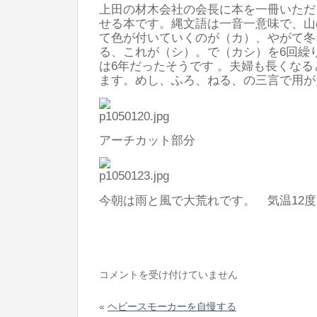
の
上田の材木会社の会長に本を一冊いただ
天
せる本です。縄文語は一音一意味で、山
て色が付いていくのが（カ）、やがて冬
気
る、これが（シ）。で（カシ）を6回繰
は
は6年だったそうです 。夫婦も長くな
ます。めし、ふろ、ねる、の三言で用が
アーチカット部分
今朝は雨と風で大荒れです。 気温12度
縄
コメントを受け付けていません
文
«
ヘビースモーカーを自慢する
語