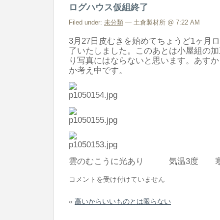
ログハウス仮組終了
な
り
Filed under:
未分類
— 土倉製材所 @ 7:22 AM
そ
3月27日皮むきを始めてちょうど1ヶ月
う
了いたしました。このあとは小屋組の加
り写真にはならないと思います。あすか
で
か考え中です。
す。
は
雲のむこうに光あり 気温3度 
ロ
コメントを受け付けていません
グ
«
高いからいいものとは限らない
ハ
ウ