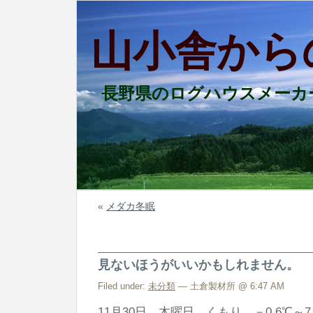
山小舎から
長野県のログハウスメーカ
«
メダカ冬眠
見ないほうがいいかもしれません。
Filed under:
未分類
— 土倉製材所 @ 6:47 AM
11月30日 木曜日 くもり －0.6℃～7