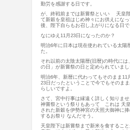
勤労を感謝する日です。
が、終戦前までは新嘗祭といい 天皇
て新穀を皇祖はじめ神々にお供えになっ
後、陛下自らもお召し上がりになる日で
なにゆえ11月23日になったのか？
明治6年に日本は現在使われている太陽暦
た。
それ以前の太陰太陽暦(旧暦)の時代には
の日」が新嘗祭の日と定められていまし
明治6年、新暦に代わってもそのまま11
23日だったということで今でもそのま
らしいですよ。
さて、宮中行事は縁遠く詳しく知りま
神嘗祭という祭りもあって これは 天
された新穀を伊勢神宮の天照大御神に捧
するお祭り なんだそう。
天皇陛下は新嘗祭まで新米を食すること