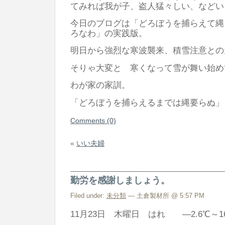
てみれば我が子、盗人猛々しい、などい
今日のブログは「どろぼうを捕らえて縄
ろなわ」の実践版。
明日から強烈な寒波襲来、積雪注意との
そりゃ大変と 寒くなって雪が舞い始め
わが家の家訓。
「どろぼうを捕らえるまでは縄要らぬ」
Comments (0)
«
いい夫婦
勤労を感謝しましょう。
Filed under:
未分類
— 土倉製材所 @ 5:57 PM
11月23日 木曜日 はれ ―2.6℃～1