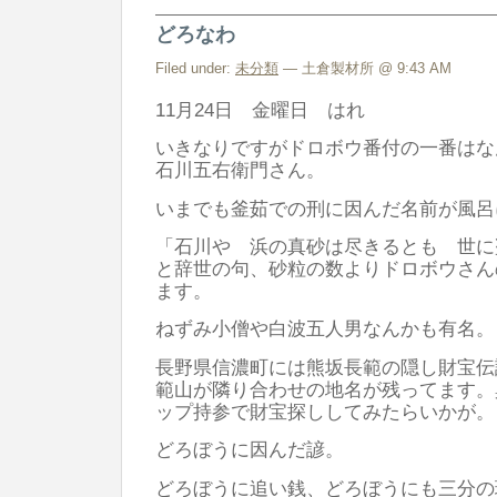
どろなわ
Filed under:
未分類
— 土倉製材所 @ 9:43 AM
11月24日 金曜日 はれ
いきなりですがドロボウ番付の一番はな
石川五右衛門さん。
いまでも釜茹での刑に因んだ名前が風呂
「石川や 浜の真砂は尽きるとも 世に
と辞世の句、砂粒の数よりドロボウさん
ます。
ねずみ小僧や白波五人男なんかも有名。
長野県信濃町には熊坂長範の隠し財宝伝
範山が隣り合わせの地名が残ってます。
ップ持参で財宝探ししてみたらいかが。
どろぼうに因んだ諺。
どろぼうに追い銭、どろぼうにも三分の