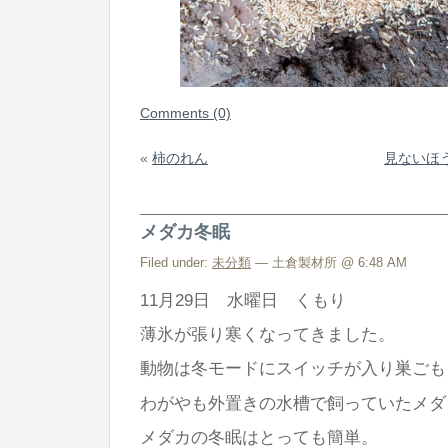
Comments (0)
«
柿のれん
見ないほ
メダカ冬眠
Filed under:
未分類
— 土倉製材所 @ 6:48 AM
11月29日 水曜日 くもり
薄氷が張り寒くなってきました。
動物は冬モードにスイッチが入り巣ごも
わがやも外置きの水槽で飼っていたメダ
メダカの冬眠はとっても簡単。