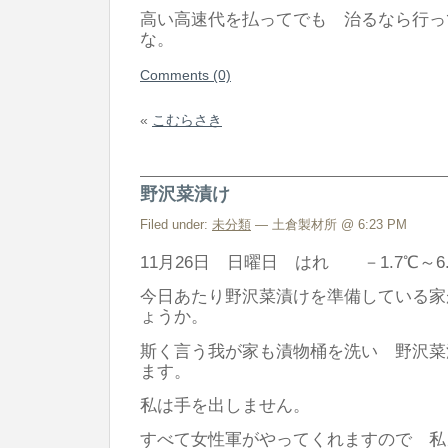
高い高速代を払ってでも 治るなら行っ
な。
Comments (0)
«
こむらさき
野沢菜漬け
Filed under:
未分類
— 土倉製材所 @ 6:23 PM
11月26日 日曜日 はれ －1.7℃～6.
今日あたり野沢菜漬けを準備している家
ょうか。
斯く言う我が家も漬物桶を洗い 野沢菜
ます。
私は手を出しません。
すべて女性軍がやってくれますので 私