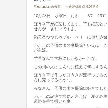
Filed under:
未分類
— 土倉製材所 @ 6:07 PM
10月28日 水曜日 はれ 3℃～13℃
ほうき草が紅葉してます、草も紅葉とい
せんが きれいですよ。
満天星つつじやブルーベリーに似た赤紫
わたしの子供の頃の庭掃除といえば こ
が主流。
竹箒なんて学校にしかなかったな。
この畑の人はこんなに植えて何にするん
ほうき草で作ったほうきが流行ってるの
んに売ってるのかな。
みなさん 子供の頃お掃除は好きでした
わたしの記憶で掃除と言えば 夏休み中
道路を箒で掃いた事。