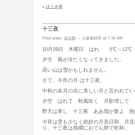
«
ほうき草
十三夜
Filed under:
未分類
— 土倉製材所 @ 7:34 AM
10月29日 木曜日 はれ 5℃～12℃
夕方 風が冷たくなってきました。
高い山は雪かもしれません。
さて、今宵の月 は十三夜。
中秋の名月の次に美しい月と言われてい
夕空 はれて 秋風吹く 月影増して 
野天は寒し 十三夜 ああ我が妻よ 熱
今宵は雲も少なく絶好の月見日和、月見
り、十三夜は熱燗におでん卵で乾杯。