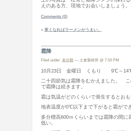
えのある方、現地でお会いしましょう。
Comments (0)
«
寒くなればラーメンがうまい。
霜降
Filed under:
未分類
— 土倉製材所 @ 7:50 PM
10月23日 金曜日 くもり 9℃～14
二十四節気は霜降をむかえました。 この
で霜降は続きます。
霜は気温がどのくらいで発生するとおも
地表温度が0℃以下まで下がると霜がで
多分標高600ｍくらいまでは霜降の間に
低い。