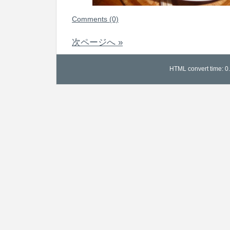
Comments (0)
次ページへ »
HTML convert time: 0