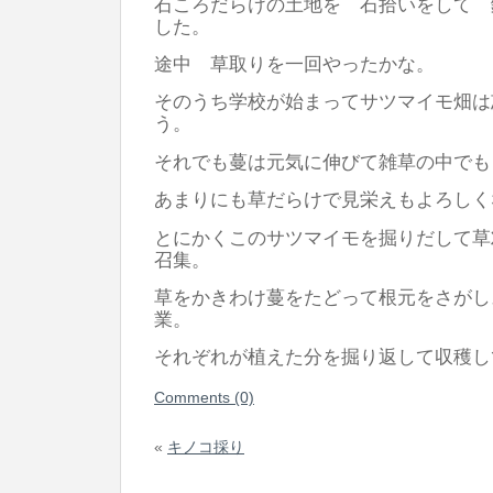
石ころだらけの土地を 石拾いをして 
した。
途中 草取りを一回やったかな。
そのうち学校が始まってサツマイモ畑は
う。
それでも蔓は元気に伸びて雑草の中でも
あまりにも草だらけで見栄えもよろしく
とにかくこのサツマイモを掘りだして草
召集。
草をかきわけ蔓をたどって根元をさがし
業。
それぞれが植えた分を掘り返して収穫し
Comments (0)
«
キノコ採り