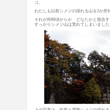
コ。
わたしも以前シメジの採れる山を2か
それが何時頃からか どなたかと競合す
すっかりシメジ山は荒れてしまいました
上の写真は 松茸と霜降シメジの採れる