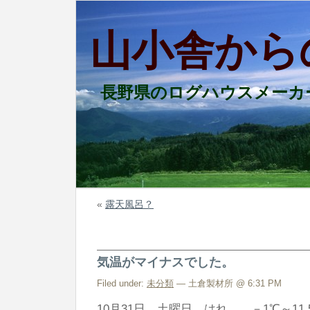
山小舎から
長野県のログハウスメーカ
«
露天風呂？
気温がマイナスでした。
Filed under:
未分類
— 土倉製材所 @ 6:31 PM
10月31日 土曜日 はれ －1℃～11.