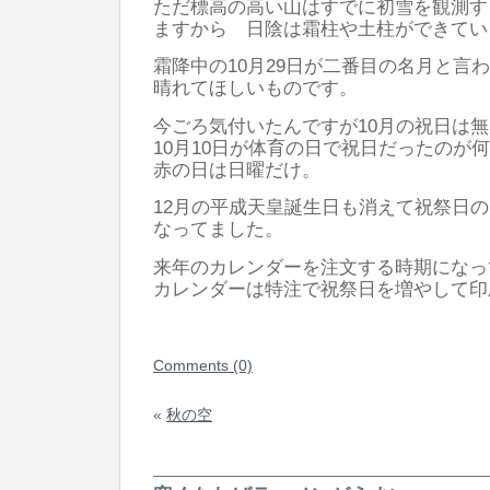
ただ標高の高い山はすでに初雪を観測す
ますから 日陰は霜柱や土柱ができてい
霜降中の10月29日が二番目の名月と言
晴れてほしいものです。
今ごろ気付いたんですが10月の祝日は
10月10日が体育の日で祝日だったのが
赤の日は日曜だけ。
12月の平成天皇誕生日も消えて祝祭日のない
なってました。
来年のカレンダーを注文する時期になっ
カレンダーは特注で祝祭日を増やして印
Comments (0)
«
秋の空