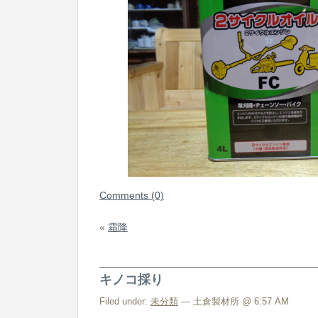
Comments (0)
«
霜降
キノコ採り
Filed under:
未分類
— 土倉製材所 @ 6:57 AM