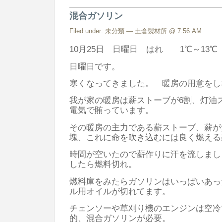
混合ガソリン
Filed under:
未分類
— 土倉製材所 @ 7:56 AM
10月25日 日曜日 はれ 1℃～13℃
日曜日です。
寒くなってきました。 暖房の用意をし
我が家の暖房は薪ストーブが6割、灯油
電気で賄っています。
その暖房の主力である薪ストーブ、薪が
塊、これに命を吹き込むには良く燃える
時間が空いたので薪作りに汗を流しまし
したら燃料切れ。
燃料庫をみたらガソリンはいっぱいあっ
ル用オイルが切れてます。
チェンソーや草刈り機のエンジンは空冷
的、混合ガソリンが必要。