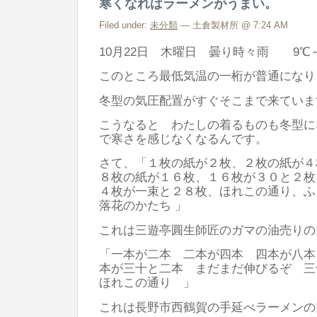
寒くなればラーメンがうまい。
Filed under:
未分類
— 土倉製材所 @ 7:24 AM
10月22日 木曜日 曇り時々雨 9℃～1
このところ最低気温の一桁が普通になり
冬型の気圧配置がすぐそこまで来ていま
こうなると わたしの着るものも冬型に
で寒さを感じなくなるんです。
さて、「１枚の紙が２枚、２枚の紙が４
８枚の紙が１６枚、１６枚が３０と２枚
４枚が一束と２８枚、ほれこの通り、ふ
落花のかたち 」
これは三遊亭圓生師匠のガマの油売りの
「一本が二本 二本が四本 四本が八本
本が三十と二本 まだまだ伸びるぞ 三
ほれこの通り 」
これは長野市西鶴賀の手延べラーメンの