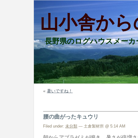
山小舎から
長野県のログハウスメーカ
«
暑いですね！
腰の曲がったキュウリ
Filed under:
未分類
— 土倉製材所 @ 5:14 AM
朝からアブラゼミが鳴き 暑さが倍増さ