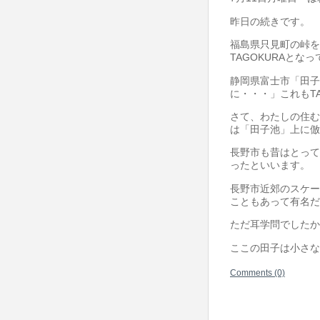
昨日の続きです。
福島県只見町の峠を
TAGOKURAとな
静岡県富士市「田子
に・・・」これもTA
さて、わたしの住む
は「田子池」上に倣え
長野市も昔はとって
ったといいます。
長野市近郊のスケー
こともあって有名だ
ただ耳学問でしたか
ここの田子は小さな
Comments (0)