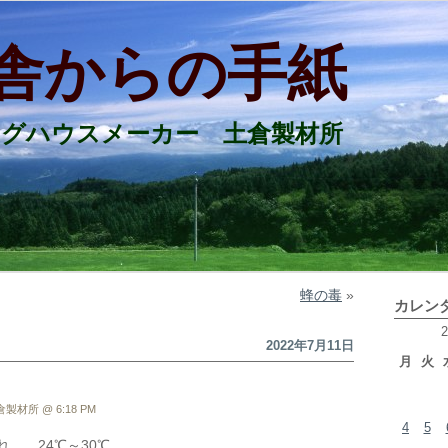
舎からの手紙
ログハウスメーカー 土倉製材所
蜂の毒
»
カレン
2022年7月11日
月
火
製材所 @ 6:18 PM
4
5
れ 24℃～30℃