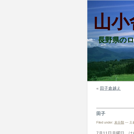
山小
長野県の
«
田子倉越え
田子
Filed under:
未分類
— 土倉
7月11日月曜日 は