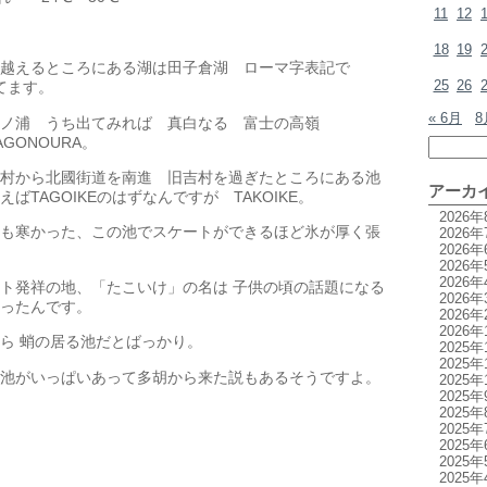
11
12
18
19
越えるところにある湖は田子倉湖 ローマ字表記で
25
26
ってます。
« 6月
8
ノ浦 うち出てみれば 真白なる 富士の高嶺
GONOURA。
村から北國街道を南進 旧吉村を過ぎたところにある池
アーカ
ばTAGOIKEのはずなんですが TAKOIKE。
2026年
も寒かった、この池でスケートができるほど氷が厚く張
2026年
2026年
2026年
2026年
ト発祥の地、「たこいけ」の名は 子供の頃の話題になる
2026年
ったんです。
2026年
2026年
ら 蛸の居る池だとばっかり。
2025年
2025年
池がいっぱいあって多胡から来た説もあるそうですよ。
2025年
2025年
2025年
2025年
2025年
2025年
2025年