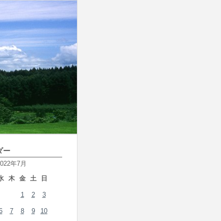
ダー
2022年7月
水
木
金
土
日
1
2
3
6
7
8
9
10