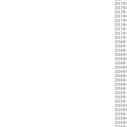
2017年
2017年
2017年
2017年
2017年
2017年
2017年
2017年
2017年
2016年
2016年
2016年
2016年
2016年
2016年
2016年
2016年
2016年
2016年
2016年
2016年
2015年
2015年
2015年
2015年
2015年
2015年
2015年
2015年
2015年