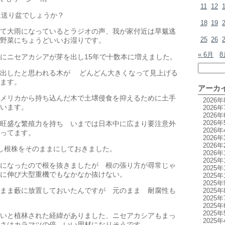
11
12
は送り盆でしょうか？
18
19
て大雨になっているとラジオの声、我が家付近は旱魃逃
25
26
野菜にちょうどいいお湿りです。
« 6月
8
にニセアカシアが芽を出し15年で十数本に増えました。
を出したと思われる木が どんどん大きくなって見上げる
ます。
アーカ
メリカから持ち込んだ木で土壌侵食を抑えるために土手
2026年
います。
2026年
2026年
2026年
旺盛な繁殖力を持ち いまでは日本中に広まり要注意外
2026年
ってます。
2026年
2026年
し根株をそのままにしておきました。
2026年
2025年
になったので根を抜きましたが 根の張り方が尋常じゃ
2025年
に伸び大型重機でもなかなか抜けない。
2025年
2025年
まま藪に放置しておいたんですが 元のまま 耐腐性も
2025年
2025年
2025年
2025年
いと植林された経緯がありました、ニセアカシアもまっ
2025年
さはカラマツの倍、いい用材になりそうです。