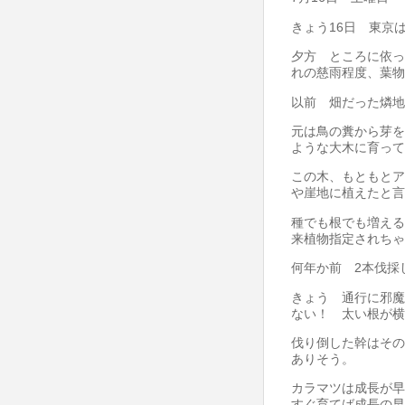
きょう16日 東京
夕方 ところに依っ
れの慈雨程度、葉物
以前 畑だった燐地
元は鳥の糞から芽
ような大木に育って
この木、もともとア
や崖地に植えたと言
種でも根でも増える
来植物指定されちゃ
何年か前 2本伐採
きょう 通行に邪魔
ない！ 太い根が横
伐り倒した幹はその
ありそう。
カラマツは成長が早
すぐ育てば成長の早