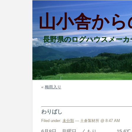
山小舎から
長野県のログハウスメーカ
«
梅雨入り
わりばし
Filed under:
未分類
— 土倉製材所 @ 8:47 AM
6月8日 月曜日 くもり 15.6℃～2