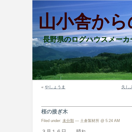
山小舎から
長野県のログハウスメーカ
«
やしょうま
久し
桜の接ぎ木
Filed under:
未分類
— 土倉製材所 @ 5:24 AM
３月１６日 晴れ