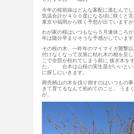
今年の桜前線はどんな案配に進むんでし
気温合計が４００度になる頃に咲くと言
東京や福岡から咲く予想が出ていますが
わが家の桜はいつもなら５月連休ころが
年は随分早まりそうな予感がしています
その桜の木、一昨年のマイマイガ襲撃以
付けなくなって次第に枯れ木の相を呈
こで全部が枯れてしまう前に 接ぎ木を
た。 台木は山桜の実生苗がいいとい
に探しにいきます。
商売柄山の木を伐り倒すのはいつもの事
きて育てるなんて初めてのこと。 うま
が。