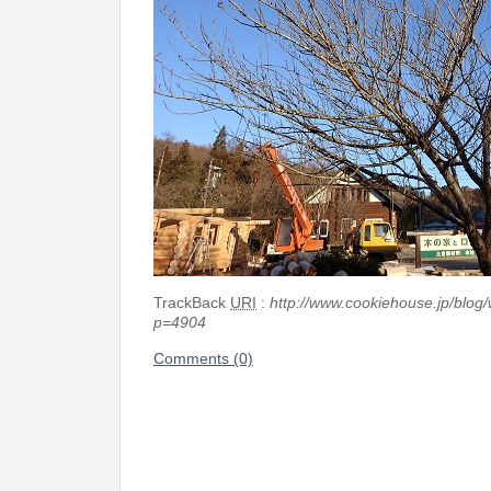
TrackBack
URI
:
http://www.cookiehouse.jp/blog
p=4904
Comments (0)